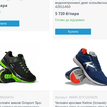
водонепроникні демі осінь/весна
пара
42811A50
і
5 720 ₴/пара
Готово до відправки
пити
Купити
4901N47tn
46949.107CUSHION
оловічі зимові Grisport Spo-
Чоловічі кросівки Kelme (Іспанія) 
я) шкіряні водонепроникні
блакитні сітка зі шнурівкою літні 