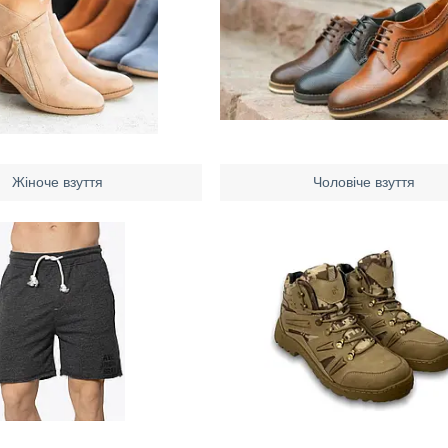
Жіноче взуття
Чоловіче взуття