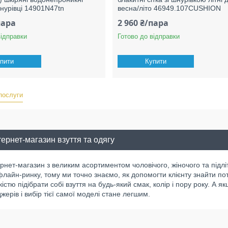
шнурівці 14901N47tn
весна/літо 46949.107CUSHION
пара
2 960 ₴/пара
відправки
Готово до відправки
пити
Купити
 послуги
ернет-магазин взуття та одягу
ернет-магазин з великим асортиментом чоловічого, жіночого та підлі
флайн-ринку, тому ми точно знаємо, як допомогти клієнту знайти пот
кістю підібрати собі взуття на будь-який смак, колір і пору року. А
ерів і вибір тієї самої моделі стане легшим.