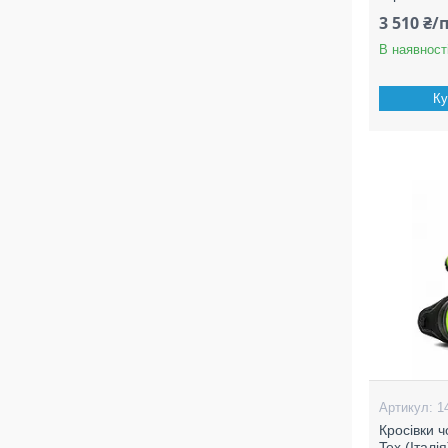
3 510 ₴/
В наявност
Ку
1
Кросівки ч
Tex (Італі