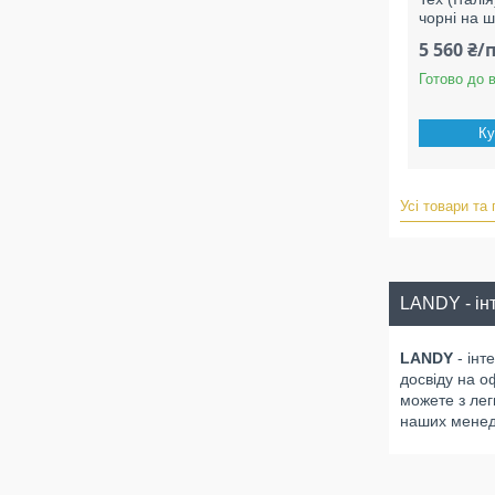
чорні на 
5 560 ₴/
Готово до 
Ку
Усі товари та
LANDY - інт
LANDY
- інт
досвіду на о
можете з лег
наших менедж