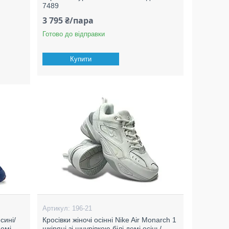
7489
3 795 ₴/пара
Готово до відправки
Купити
196-21
сині/
Кросівки жіночі осінні Nike Air Monarch 1
демі
шкіряні зі шнурівкою білі демі осінь/