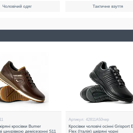
Чоловічий одяг
Тактичне взуття
11
42811A50чер
кіряні кросівки Bumer
Кросівки чоловічі осінні Grisport 
зі шнурівкою демісезонні S11
Flex (Італія) шкіряні чорні