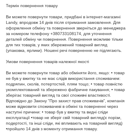
Термін повернення товару

Ви можете повернути товари, придбані в інтернет-магазині 
Landy, впродовж 14 днів після отримання замовлення. Для 
оформлення обміну та повернення зверніться до менеджера 
за номером телефону +380733108174, для уточнення 
деталей обміну чи повернення. Повернення можливе тільки 
для тих товарів, у яких збережений товарний вигляд 
(упаковка, ярлики). Ношені речі поверненню не підлягають.

Умови повернення товарів належної якості 

Ви можете повернути товар або обміняти його, якщо: • товар 
не був у вжитку та не має слідів використання споживачем: 
подряпин, сколів, потертостей, плям тощо; • товар повністю 
укомплектований та збережено фабричне пакування; • товар 
зберігає товарний вигляд та свої споживчі властивості. 
Відповідно до Закону "Про захист прав споживачів", компанія 
може відмовити споживачеві в обміні та поверненні через 
наступні причини: • товар був у вжитку та видні сліди 
експлуатації •товар не зберіг свій товарний вигляд(є порізи, 
подертості, та інші сліди, які впливають на товарний вигляд) 
•пройшло 14 днів з моменту отримання товару. 
