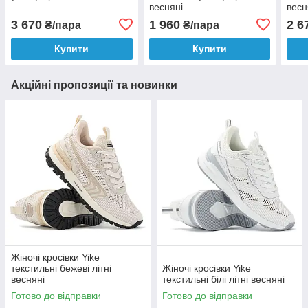
весняні
весн
3 670
1 960
2 6
₴/пара
₴/пара
Купити
Купити
Акційні пропозиції та новинки
Жіночі кросівки Yike
текстильні бежеві літні
Жіночі кросівки Yike
весняні
текстильні білі літні весняні
Готово до відправки
Готово до відправки