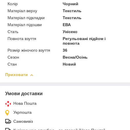
Колір
Чорний
Матеріал верху
Текстиль
Матеріал підкладки
Текстиль
Матеріал підошви
ЕВА
Стать
Унісекс
Повнота взуття
Регульовані підйом і
повнота
Розмір жіночого взуття
36
Сезон
Весна/Осінь
Стан
Новий
Приховати
Умови доставки
Нова Пошта
Укрпошта
Самовивіз