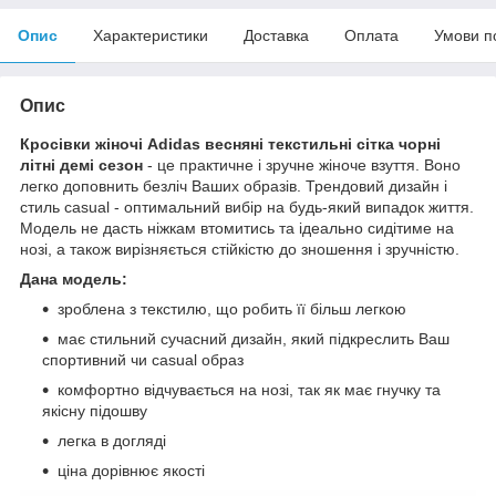
Опис
Характеристики
Доставка
Оплата
Умови п
Опис
Кросівки жіночі Adidas весняні текстильні сітка чорні
літні демі сезон
- це практичне і зручне жіноче взуття. Воно
легко доповнить безліч Ваших образів. Трендовий дизайн і
стиль сasual - оптимальний вибір на будь-який випадок життя.
Модель не дасть ніжкам втомитись та ідеально сидітиме на
нозі, а також вирізняється стійкістю до зношення і зручністю.
Дана модель:
зроблена з текстилю, що робить її більш легкою
має стильний сучасний дизайн, який підкреслить Ваш
спортивний чи сasual образ
комфортно відчувається на нозі, так як має гнучку та
якісну підошву
легка в догляді
ціна дорівнює якості