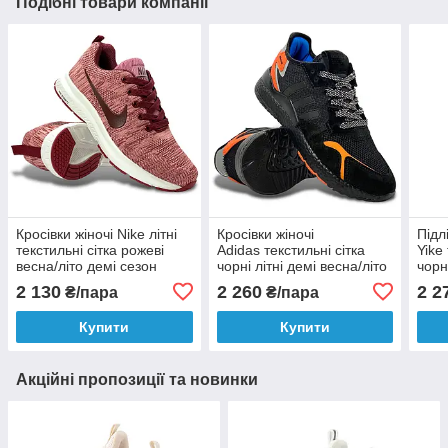
Подібні товари компанії
Кросівки жіночі Nike літні
Кросівки жіночі
Підл
текстильні сітка рожеві
Adidas текстильні сітка
Yike 
весна/літо демі сезон
чорні літні демі весна/літо
чорн
2 130
2 260
2 2
₴/пара
₴/пара
Купити
Купити
Акційні пропозиції та новинки