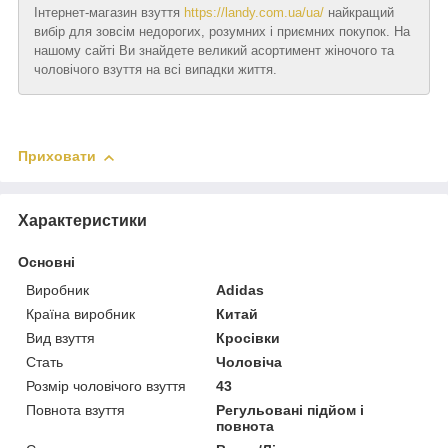
Інтернет-магазин взуття
https://landy.com.ua/ua/
найкращий
вибір для зовсім недорогих, розумних і приємних покупок. На
нашому сайті Ви знайдете великий асортимент жіночого та
чоловічого взуття на всі випадки життя.
Приховати
Характеристики
Основні
Виробник
Adidas
Країна виробник
Китай
Вид взуття
Кросівки
Стать
Чоловіча
Розмір чоловічого взуття
43
Повнота взуття
Регульовані підйом і
повнота