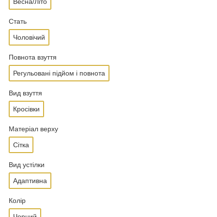
Весна/Літо
Стать
Чоловічий
Повнота взуття
Регульовані підйом і повнота
Вид взуття
Кросівки
Матеріал верху
Сітка
Вид устілки
Адаптивна
Колір
Чорний