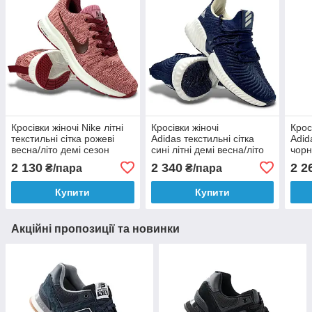
Кросівки жіночі Nike літні
Кросівки жіночі
Крос
текстильні сітка рожеві
Adidas текстильні сітка
Adid
весна/літо демі сезон
сині літні демі весна/літо
чорн
2 130
2 340
2 2
₴/пара
₴/пара
Купити
Купити
Акційні пропозиції та новинки