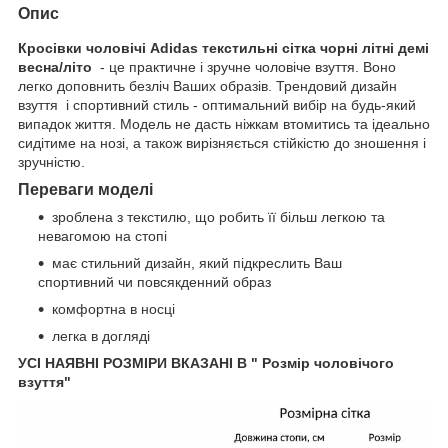
Опис
Кросівки чоловічі Adidas текстильні сітка чорні літні демі
весна/літо
- це практичне і зручне чоловіче взуття. Воно
легко доповнить безліч Ваших образів. Трендовий дизайн
взуття і спортивний стиль - оптимальний вибір на будь-який
випадок життя. Модель не дасть ніжкам втомитись та ідеально
сидітиме на нозі, а також вирізняється стійкістю до зношення і
зручністю.
Переваги моделі
зроблена з текстилю, що робить її більш легкою та
невагомою на стопі
має стильний дизайн, який підкреслить Ваш
спортивний чи повсякденний образ
комфортна в носці
легка в догляді
УСІ НАЯВНІ РОЗМІРИ ВКАЗАНІ В " Розмір чоловічого
взуття"