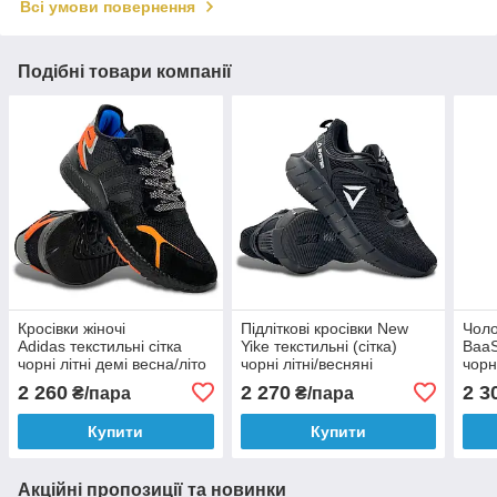
Всі умови повернення
Подібні товари компанії
Кросівки жіночі
Підліткові кросівки New
Чоло
Adidas текстильні сітка
Yike текстильні (сітка)
BaaS
чорні літні демі весна/літо
чорні літні/весняні
чорн
2 260
2 270
2 3
₴/пара
₴/пара
Купити
Купити
Акційні пропозиції та новинки