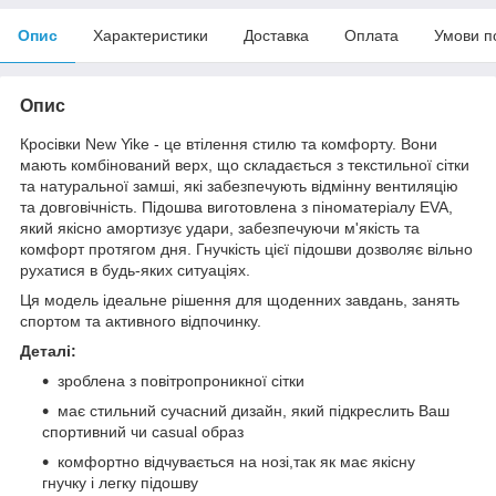
Опис
Характеристики
Доставка
Оплата
Умови п
Опис
Кросівки New Yike - це втілення стилю та комфорту. Вони
мають комбінований верх, що складається з текстильної сітки
та натуральної замші, які забезпечують відмінну вентиляцію
та довговічність. Підошва виготовлена з піноматеріалу EVA,
який якісно амортизує удари, забезпечуючи м'якість та
комфорт протягом дня. Гнучкість цієї підошви дозволяє вільно
рухатися в будь-яких ситуаціях.
Ця модель ідеальне рішення для щоденних завдань, занять
спортом та активного відпочинку.
Деталі:
зроблена з повітропроникної сітки
має стильний сучасний дизайн, який підкреслить Ваш
спортивний чи сasual образ
комфортно відчувається на нозі,так як має якісну
гнучку і легку підошву