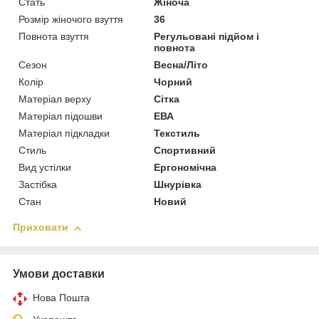
Стать
Жіноча
Розмір жіночого взуття
36
Повнота взуття
Регульовані підйом і
повнота
Сезон
Весна/Літо
Колір
Чорний
Матеріал верху
Сітка
Матеріал підошви
ЕВА
Матеріал підкладки
Текстиль
Стиль
Спортивний
Вид устілки
Ергономічна
Застібка
Шнурівка
Стан
Новий
Приховати
Умови доставки
Нова Пошта