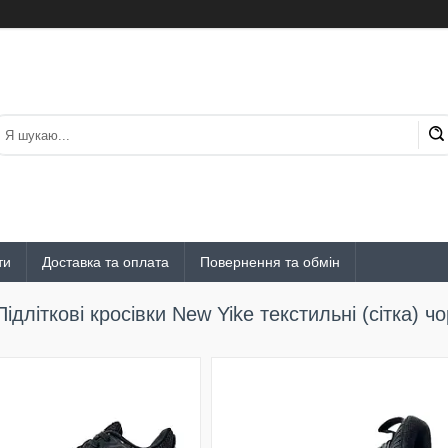
ти
Доставка та оплата
Повернення та обмін
Підліткові кросівки New Yike текстильні (сітка) чо