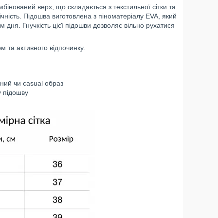
бінований верх, що складається з текстильної сітки та
ічність. Підошва виготовлена з піноматеріалу EVA, який
 дня. Гнучкість цієї підошви дозволяє вільно рухатися
 та активного відпочинку.
ний чи сasual образ
у підошву