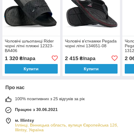
Чоловічі шльопанці Rider
Чоловічі в'єтнамки Pegada
Чоло
чорні літні пляжні 12323-
чорні літні 134651-08
Pega
BA406
1312
1 320
2 415
2 0
₴/пара
₴/пара
Купити
Купити
Про нас
100% позитивних з 25 відгуків за рік
Працює з 30.06.2021
м. Illintsy
Іллінці, Вінницька область, вулиця Європейська 12б,
Illintsy, Україна