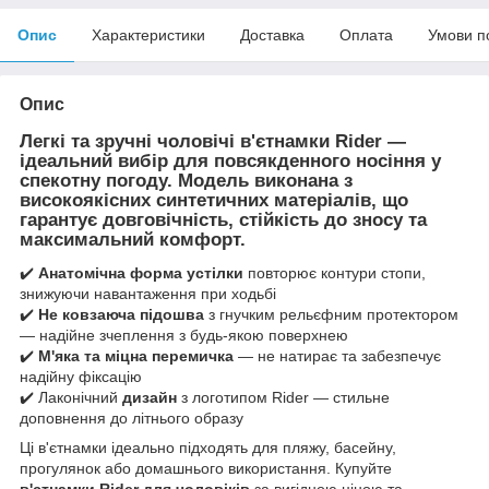
Опис
Характеристики
Доставка
Оплата
Умови п
Опис
Легкі та зручні
чоловічі в'єтнамки Rider
—
ідеальний вибір для повсякденного носіння у
спекотну погоду. Модель виконана з
високоякісних синтетичних матеріалів, що
гарантує
довговічність
,
стійкість до зносу
та
максимальний комфорт
.
✔️
Анатомічна форма устілки
повторює контури стопи,
знижуючи навантаження при ходьбі
✔️
Не ковзаюча підошва
з гнучким рельєфним протектором
— надійне зчеплення з будь-якою поверхнею
✔️
М'яка та міцна перемичка
— не натирає та забезпечує
надійну фіксацію
✔️ Лаконічний
дизайн
з логотипом Rider — стильне
доповнення до літнього образу
Ці в'єтнамки ідеально підходять для пляжу, басейну,
прогулянок або домашнього використання. Купуйте
в'єтнамки Rider для чоловіків
за вигідною ціною та