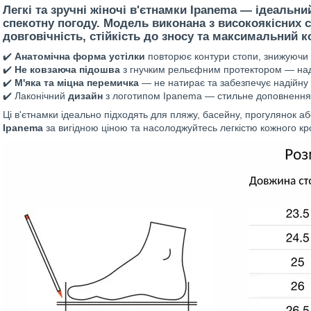
Легкі та зручні
жіночі в'єтнамки
Ipanema
— ідеальний
спекотну погоду. Модель виконана з високоякісних с
довговічність
,
стійкість до зносу
та
максимальний к
✔️
Анатомічна форма устілки
повторює контури стопи, знижуючи
✔️
Не ковзаюча підошва
з гнучким рельєфним протектором — над
✔️
М'яка та міцна перемичка
— не натирає та забезпечує надійну
✔️ Лаконічний
дизайн
з логотипом Ipanema — стильне доповнення 
Ці в'єтнамки ідеально підходять для пляжу, басейну, прогулянок 
Ipanema
за вигідною ціною та насолоджуйтесь легкістю кожного кр