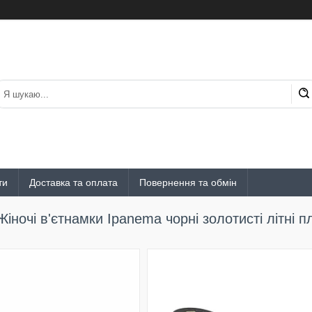
ти
Доставка та оплата
Повернення та обмін
Жіночі в'єтнамки Ipanema чорні золотисті літні 