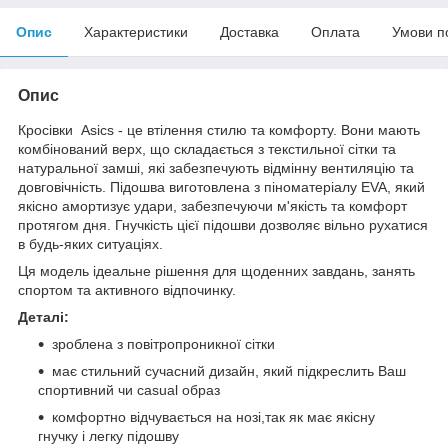
Опис
Характеристики
Доставка
Оплата
Умови п
Опис
Кросівки Asics - це втілення стилю та комфорту. Вони мають
комбінований верх, що складається з текстильної сітки та
натуральної замші, які забезпечують відмінну вентиляцію та
довговічність. Підошва виготовлена з піноматеріалу EVA, який
якісно амортизує удари, забезпечуючи м'якість та комфорт
протягом дня. Гнучкість цієї підошви дозволяє вільно рухатися
в будь-яких ситуаціях.
Ця модель ідеальне рішення для щоденних завдань, занять
спортом та активного відпочинку.
Деталі:
зроблена з повітропроникної сітки
має стильний сучасний дизайн, який підкреслить Ваш
спортивний чи сasual образ
комфортно відчувається на нозі,так як має якісну
гнучку і легку підошву