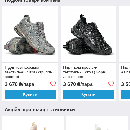
Подібні товари компанії
Підліткові кросівки
Підліткові кросівки
Підл
текстильні (сітка) сірі літні/
текстильні (сітка) чорні
Asics
весняні
літні/весняні
3 670
3 670
3 5
₴/пара
₴/пара
Купити
Купити
Акційні пропозиції та новинки