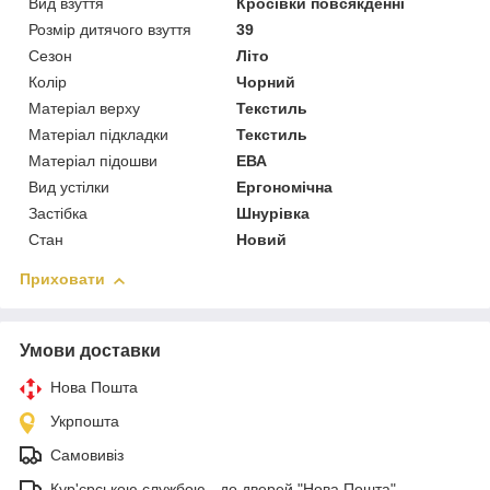
Вид взуття
Кросівки повсякденні
Розмір дитячого взуття
39
Сезон
Літо
Колір
Чорний
Матеріал верху
Текстиль
Матеріал підкладки
Текстиль
Матеріал підошви
ЕВА
Вид устілки
Ергономічна
Застібка
Шнурівка
Стан
Новий
Приховати
Умови доставки
Нова Пошта
Укрпошта
Самовивіз
Кур'єрською службою - до дверей "Нова Пошта"