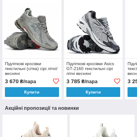
Підліткові кросівки
Підліткові кросівки Asics
Підл
текстильні (сітка) сірі літні/
GT-2160 текстильні сірі
текст
весняні
літні весняні
весн
3 670
3 785
3 2
₴/пара
₴/пара
Купити
Купити
Акційні пропозиції та новинки