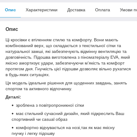
Опис
Характеристики
Доставка
Оплата
Умови п
Опис
Ці кросівки є втіленням стилю та комфорту. Вони мають
комбінований верх, що складається з текстильної сітки та
натуральної замші, які забезпечують відмінну вентиляцію та
довговічність. Підошва виготовлена з піноматеріалу EVA, який
якісно амортизує удари, забезпечуючи м'якість та комфорт
протягом дня. Гнучкість цієї підошви дозволяє вільно рухатися
в будь-яких ситуаціях.
Ця модель ідеальне рішення для щоденних завдань, занять
спортом та активного відпочинку.
Деталі:
зроблена з повітропроникної сітки
має стильний сучасний дизайн, який підкреслить Ваш
спортивний чи сasual образ
комфортно відчувається на нозі,так як має якісну
гнучку і легку підошву