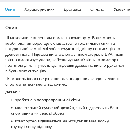
Опис
Характеристики
Доставка
Оплата
Умови п
Опис
Ці мокасини є втіленням стилю та комфорту. Вони мають
комбінований верх, що складається з текстильної сітки та
натуральної замші, які забезпечують відмінну вентиляцію та
довговічність. Підошва виготовлена з піноматеріалу EVA, який
якісно амортизує удари, забезпечуючи м'якість та комфорт
протягом дня. Гнучкість цієї підошви дозволяє вільно рухатися
в будь-яких ситуаціях.
Ця модель ідеальне рішення для щоденних завдань, занять
спортом та активного відпочинку.
Деталі:
зроблена з повітропроникної сітки
має стильний сучасний дизайн, який підкреслить Ваш
спортивний чи сasual образ
комфортно відчувається на нозі,так як має якісну
гнучку і легку підошву