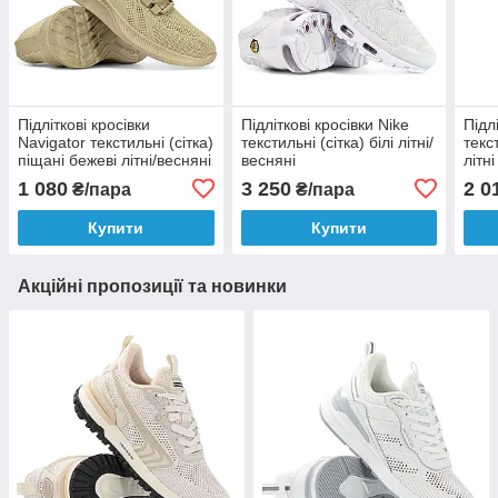
Підліткові кросівки
Підліткові кросівки Nike
Підл
Navigator текстильні (сітка)
текстильні (сітка) білі літні/
текс
піщані бежеві літні/весняні
весняні
літні
1 080
3 250
2 0
₴/пара
₴/пара
Купити
Купити
Акційні пропозиції та новинки