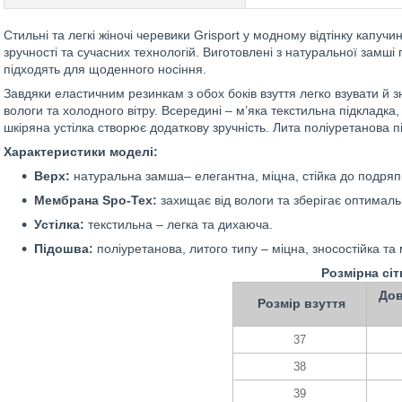
Стильні та легкі жіночі черевики Grisport у модному відтінку капучи
зручності та сучасних технологій. Виготовлені з натуральної замші
підходять для щоденного носіння.
Завдяки еластичним резинкам з обох боків взуття легко взувати й 
вологи та холодного вітру. Всередині – м’яка текстильна підкладка
шкіряна устілка створює додаткову зручність. Лита поліуретанова п
Характеристики моделі:
Верх:
натуральна замша– елегантна, міцна, стійка до подряпи
Мембрана Spo-Tex:
захищає від вологи та зберігає оптималь
Устілка:
текстильна – легка та дихаюча.
Підошва:
поліуретанова, литого типу – міцна, зносостійка та 
Розмірна сіт
Дов
Розмір взуття
37
38
39