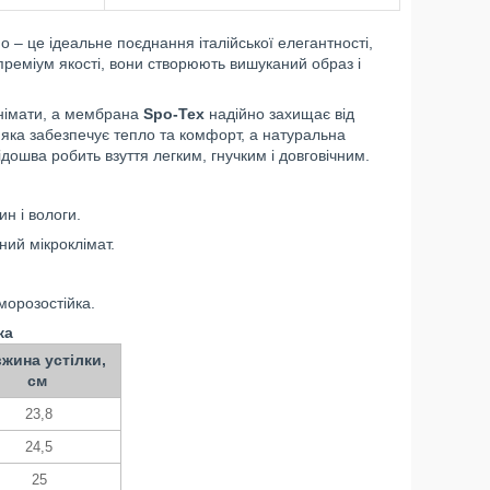
но – це ідеальне поєднання італійської елегантності,
 преміум якості, вони створюють вишуканий образ і
знімати, а мембрана
Spo-Tex
надійно захищає від
, яка забезпечує тепло та комфорт, а натуральна
ідошва робить взуття легким, гнучким і довговічним.
н і вологи.
ний мікроклімат.
морозостійка.
ка
жина устілки,
см
23,8
24,5
25