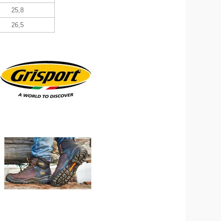
25,8
26,5