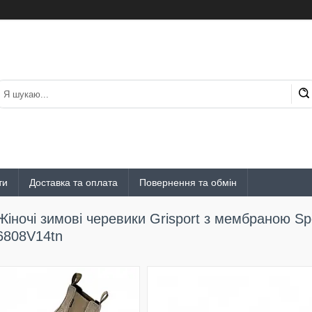
ти
Доставка та оплата
Повернення та обмін
Жіночі зимові черевики Grisport з мембраною S
6808V14tn