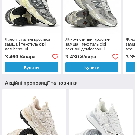
Жіночі стильні кросівки
Жіночі стильні кросівки
Жіно
замша і текстиль сірі
замша і текстиль сірі
замш
демісезонні
весняні демісезонні
весн
3 460
3 430
3 3
₴/пара
₴/пара
Купити
Купити
Акційні пропозиції та новинки