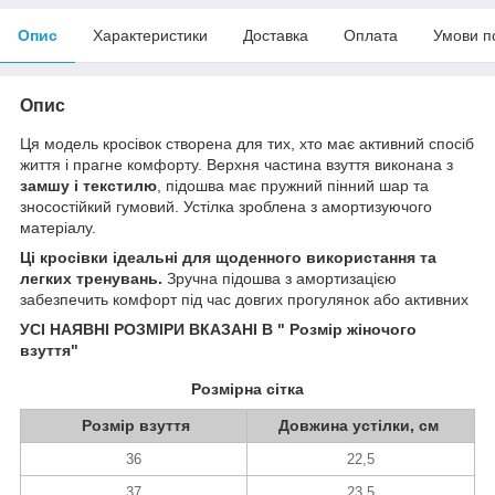
Опис
Характеристики
Доставка
Оплата
Умови п
Опис
Ця модель кросівок створена для тих, хто має активний спосіб
життя і прагне комфорту. Верхня частина взуття виконана з
замшу і текстилю
, підошва має пружний пінний шар та
зносостійкий гумовий. Устілка зроблена з амортизуючого
матеріалу.
Ці кросівки ідеальні для щоденного використання та
легких тренувань.
Зручна підошва з амортизацією
забезпечить комфорт під час довгих прогулянок або активних
УСІ НАЯВНІ РОЗМІРИ ВКАЗАНІ В " Розмір жіночого
взуття"
Розмірна сітка
Розмір взуття
Довжина устілки, см
36
22,5
37
23,5