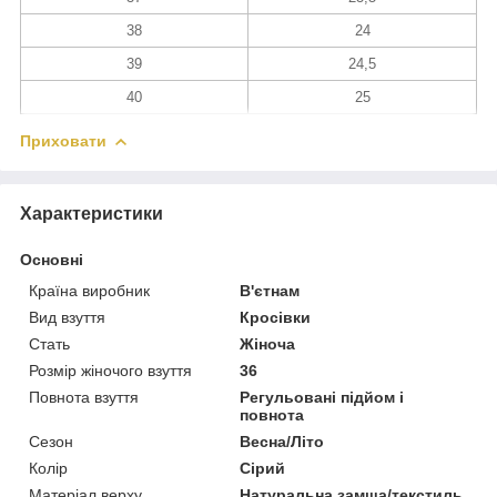
38
24
39
24,5
40
25
Приховати
Характеристики
Основні
Країна виробник
В'єтнам
Вид взуття
Кросівки
Стать
Жіноча
Розмір жіночого взуття
36
Повнота взуття
Регульовані підйом і
повнота
Сезон
Весна/Літо
Колір
Сірий
Матеріал верху
Натуральна замша/текстиль