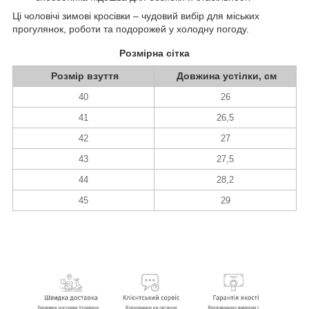
Ці чоловічі зимові кросівки – чудовий вибір для міських
прогулянок, роботи та подорожей у холодну погоду.
Розмірна сітка
Розмір взуття
Довжина устілки, см
40
26
41
26,5
42
27
43
27,5
44
28,2
45
29