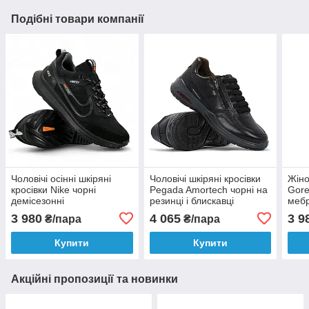
Подібні товари компанії
Чоловічі осінні шкіряні
Чоловічі шкіряні кросівки
Жіно
кросівки Nike чорні
Pegada Amortech чорні на
Gore
демісезонні
резинці і блискавці
мебр
демісезонні 110507-02
3 980
4 065
3 9
₴/пара
₴/пара
Купити
Купити
Акційні пропозиції та новинки