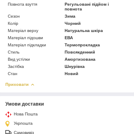
Повнота взуття
Регульовані підйом і
повнота
Сезон
Зима
Колір
Чорний
Матеріал верху
Натуральна шкіра
Матеріал підошви
ЕВА
Матеріал підкладки
Термопрокладка
Стиль
Повсякденний
Вид устілки
Амортизована
Застібка
Шнурівка
Стан
Новий
Приховати
Умови доставки
Нова Пошта
Укрпошта
Самовивіз