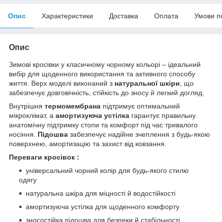
Опис
Характеристики
Доставка
Оплата
Умови п
Опис
Зимові кросівки у класичному чорному кольорі – ідеальний
вибір для щоденного використання та активного способу
життя. Верх моделі виконаний з
натуральної шкіри
, що
забезпечує довговічність, стійкість до зносу й легкий догляд.
Внутрішня
термомембрана
підтримує оптимальний
мікроклімат, а
амортизуюча устілка
гарантує правильну
анатомічну підтримку стопи та комфорт під час тривалого
носіння.
Підошва
забезпечує надійне зчеплення з будь-якою
поверхнею, амортизацію та захист від ковзання.
Переваги кросівок :
універсальний чорний колір для будь-якого стилю
одягу
натуральна шкіра для міцності й водостійкості
амортизуюча устілка для щоденного комфорту
зносостійка підошва для безпеки й стабільності