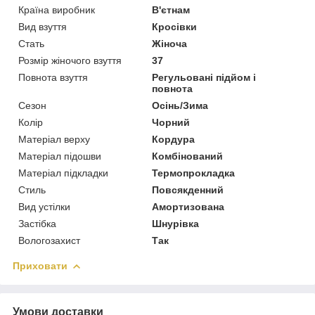
Країна виробник
В'єтнам
Вид взуття
Кросівки
Стать
Жіноча
Розмір жіночого взуття
37
Повнота взуття
Регульовані підйом і
повнота
Сезон
Осінь/Зима
Колір
Чорний
Матеріал верху
Кордура
Матеріал підошви
Комбінований
Матеріал підкладки
Термопрокладка
Стиль
Повсякденний
Вид устілки
Амортизована
Застібка
Шнурівка
Вологозахист
Так
Приховати
Умови доставки