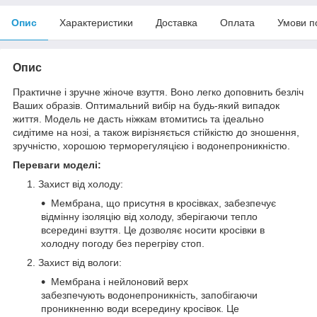
Опис
Характеристики
Доставка
Оплата
Умови п
Опис
Практичне і зручне жіноче взуття. Воно легко доповнить безліч
Ваших образів. Оптимальний вибір на будь-який випадок
життя. Модель не дасть ніжкам втомитись та ідеально
сидітиме на нозі, а також вирізняється стійкістю до зношення,
зручністю, хорошою терморегуляцією і водонепроникністю.
Переваги моделі:
Захист від холоду:
Мембрана, що присутня в кросівках, забезпечує
відмінну ізоляцію від холоду, зберігаючи тепло
всередині взуття. Це дозволяє носити кросівки в
холодну погоду без перегріву стоп.
Захист від вологи:
Мембрана і нейлоновий верх
забезпечують водонепроникність, запобігаючи
проникненню води всередину кросівок. Це