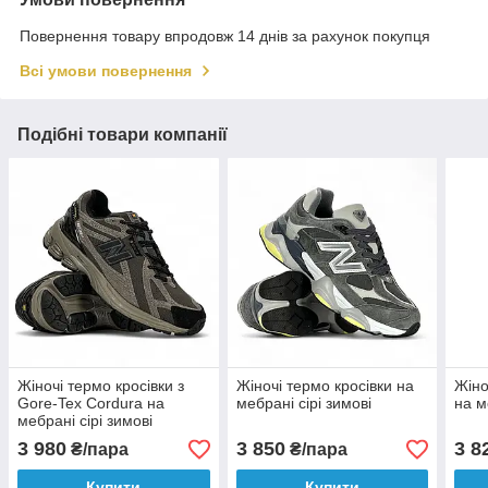
Повернення товару впродовж 14 днів за рахунок покупця
Всі умови повернення
Подібні товари компанії
Жіночі термо кросівки з
Жіночі термо кросівки на
Жіно
Gore-Tex Cordura на
мебрані сірі зимові
на м
мебрані сірі зимові
3 980
3 850
3 8
₴/пара
₴/пара
Купити
Купити