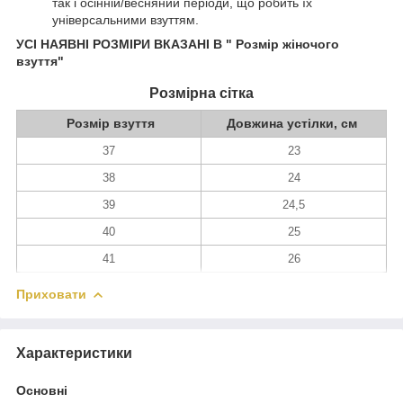
так і осінній/весняний періоди, що робить їх
універсальними взуттям.
УСІ НАЯВНІ РОЗМІРИ ВКАЗАНІ В " Розмір жіночого
взуття"
Розмірна сітка
Розмір взуття
Довжина устілки, см
37
23
38
24
39
24,5
40
25
41
26
Приховати
Характеристики
Основні