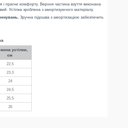
тя і прагне комфорту. Верхня частина взуття виконана
вий. Устілка зроблена з амортизуючого матеріалу.
тренувань.
Зручна підошва з амортизацією забезпечить
ка
жина устілки,
см
22,5
23,3
24
24,5
25,5
26