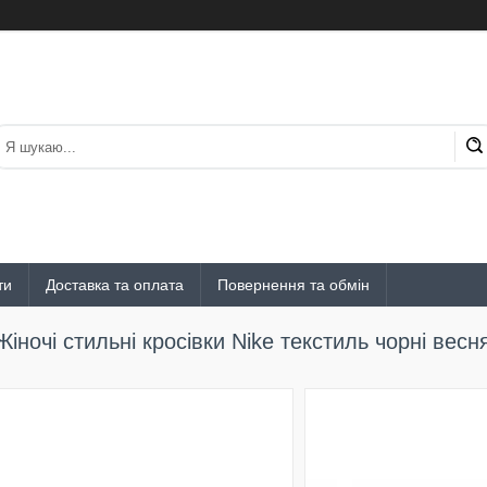
ти
Доставка та оплата
Повернення та обмін
Жіночі стильні кросівки Nike текстиль чорні весн