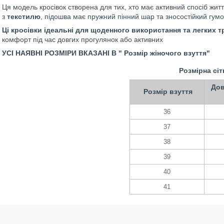
Ця модель кросівок створена для тих, хто має активний спосіб жит
з
текстилю
, підошва має пружний пінний шар та зносостійкий гумо
Ці кросівки ідеальні для щоденного використання та легких 
комфорт під час довгих прогулянок або активних
УСІ НАЯВНІ РОЗМІРИ ВКАЗАНІ В " Розмір жіночого взуття"
Розмірна сіт
Дов
Розмір взуття
36
37
38
39
40
41