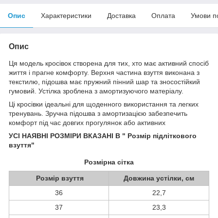
Опис
Характеристики
Доставка
Оплата
Умови п
Опис
Ця модель кросівок створена для тих, хто має активний спосіб
життя і прагне комфорту. Верхня частина взуття виконана з
текстилю, підошва має пружний пінний шар та зносостійкий
гумовий. Устілка зроблена з амортизуючого матеріалу.
Ці кросівки ідеальні для щоденного використання та легких
тренувань. Зручна підошва з амортизацією забезпечить
комфорт під час довгих прогулянок або активних
УСІ НАЯВНІ РОЗМІРИ ВКАЗАНІ В " Розмір підліткового
взуття"
Розмірна сітка
Розмір взуття
Довжина устілки, см
36
22,7
37
23,3