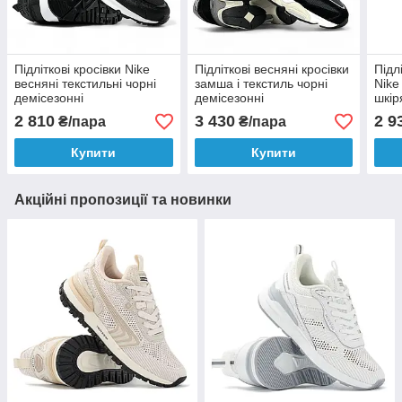
Підліткові кросівки Nike
Підліткові весняні кросівки
Підл
весняні текстильні чорні
замша і текстиль чорні
Nike
демісезонні
демісезонні
шкір
демі
2 810
3 430
2 9
₴/пара
₴/пара
Купити
Купити
Акційні пропозиції та новинки