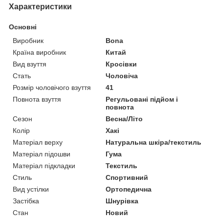
Характеристики
Основні
Виробник
Bona
Країна виробник
Китай
Вид взуття
Кросівки
Стать
Чоловіча
Розмір чоловічого взуття
41
Повнота взуття
Регульовані підйом і
повнота
Сезон
Весна/Літо
Колір
Хакі
Матеріал верху
Натуральна шкіра/текстиль
Матеріал підошви
Гума
Матеріал підкладки
Текстиль
Стиль
Спортивний
Вид устілки
Ортопедична
Застібка
Шнурівка
Стан
Новий