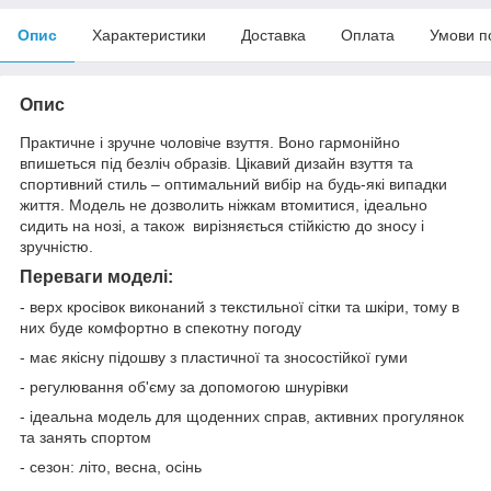
Опис
Характеристики
Доставка
Оплата
Умови п
Опис
Практичне і зручне чоловіче взуття. Воно гармонійно
впишеться під безліч образів. Цікавий дизайн взуття та
спортивний стиль – оптимальний вибір на будь-які випадки
життя. Модель не дозволить ніжкам втомитися, ідеально
сидить на нозі, а також вирізняється стійкістю до зносу і
зручністю.
Переваги моделі:
- верх кросівок виконаний з текстильної сітки та шкіри, тому в
них буде комфортно в спекотну погоду
- має якісну підошву з пластичної та зносостійкої гуми
- регулювання об'єму за допомогою шнурівки
- ідеальна модель для щоденних справ, активних прогулянок
та занять спортом
- сезон: літо, весна, осінь