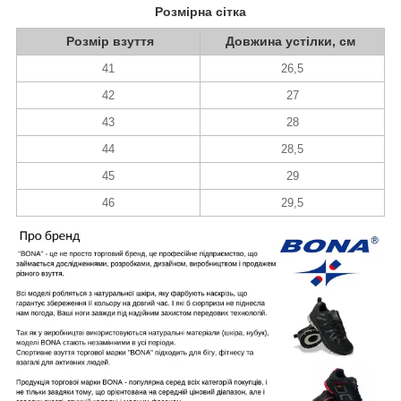
Розмірна сітка
Розмір взуття
Довжина устілки, см
41
26,5
42
27
43
28
44
28,5
45
29
46
29,5