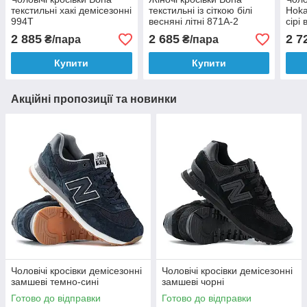
текстильні хакі демісезонні
текстильні із сіткою білі
Hoka
994T
весняні літні 871A-2
сірі
2 885
2 685
2 7
₴/пара
₴/пара
Купити
Купити
Акційні пропозиції та новинки
Чоловічі кросівки демісезонні
Чоловічі кросівки демісезонні
замшеві темно-сині
замшеві чорні
Готово до відправки
Готово до відправки