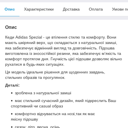
Опис
Характеристики
Доставка
Оплата
Умови п
Опис
Кеди Adidas Spezial - це втілення стилю та комфорту. Вони
мають шкіряний верх, що складається з натуральної замші,
яка забезпечує відмінний вигляд та довговічність. Підошва
виготовлена із зносостійкої резини, яка забезпечує м'якість та
комфорт протягом дня. Гнучкість цієї підошви дозволяє вільно
рухатися в будь-яких ситуаціях.
Ця модель ідеальне рішення для щоденних завдань,
стильних образів та прогулянок.
Деталі:
зроблена з натуральної замші
має стильний сучасний дизайн, який підкреслить Ваш
спортивний чи сasual образ
комфортно відчувається на нозі,так як має
якісну підошву
сезон: літо, весна, осінь