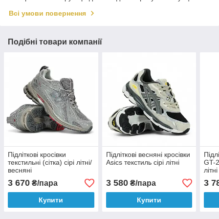
Всі умови повернення
Подібні товари компанії
Підліткові кросівки
Підліткові весняні кросівки
Підл
текстильні (сітка) сірі літні/
Asics текстиль сірі літні
GT-2
весняні
літн
3 670
3 580
3 7
₴/пара
₴/пара
Купити
Купити