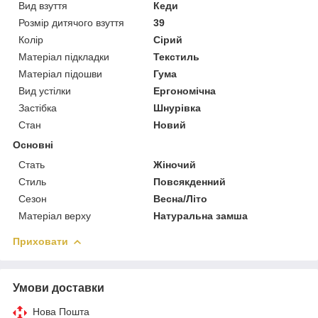
Вид взуття
Кеди
Розмір дитячого взуття
39
Колір
Сірий
Матеріал підкладки
Текстиль
Матеріал підошви
Гума
Вид устілки
Ергономічна
Застібка
Шнурівка
Стан
Новий
Основні
Стать
Жіночий
Стиль
Повсякденний
Сезон
Весна/Літо
Матеріал верху
Натуральна замша
Приховати
Умови доставки
Нова Пошта