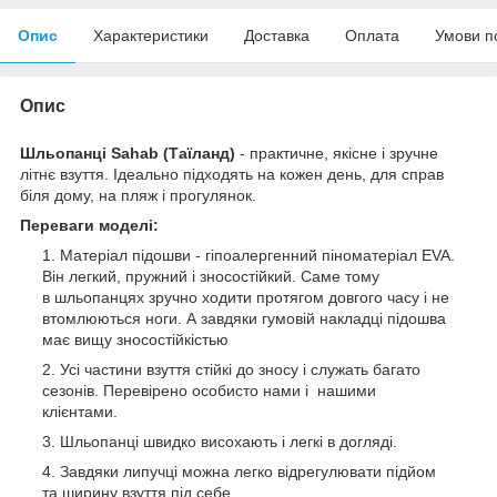
Опис
Характеристики
Доставка
Оплата
Умови п
Опис
Шльопанці Sahab (Таїланд)
- практичне, якісне і зручне
літнє взуття. Ідеально підходять на кожен день, для справ
біля дому, на пляж і прогулянок.
Переваги моделі:
Матеріал підошви - гіпоалергенний піноматеріал EVA.
Він легкий, пружний і зносостійкий. Саме тому
в шльопанцях зручно ходити протягом довгого часу і не
втомлюються ноги. А завдяки гумовій накладці підошва
має вищу зносостійкістью
Усі частини взуття стійкі до зносу і служать багато
сезонів. Перевірено особисто нами і нашими
клієнтами.
Шльопанці швидко висохають і легкі в догляді.
Завдяки липучці можна легко відрегулювати підйом
та ширину взуття під себе.