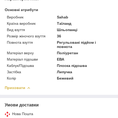
Основні атрибути
Виробник
Sahab
Країна виробник
Таїланд
Вид взуття
Шльопанці
Розмір жіночого взуття
36
Повнота взуття
Регульовані підйом і
повнота
Матеріал верху
Поліуретан
Матеріал підошви
ЕВА
Каблук/Підошва
Плоска підошва
Застібка
Липучка
Колір
Бежевий
Приховати
Умови доставки
Нова Пошта