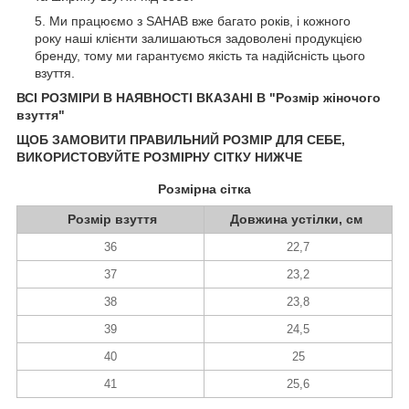
Ми працюємо з SAHAB вже багато років, і кожного
року наші клієнти залишаються задоволені продукцією
бренду, тому ми гарантуємо якість та надійсність цього
взуття.
ВСІ РОЗМІРИ В НАЯВНОСТІ ВКАЗАНІ В "Розмір жіночого
взуття"
ЩОБ ЗАМОВИТИ ПРАВИЛЬНИЙ РОЗМІР ДЛЯ СЕБЕ,
ВИКОРИСТОВУЙТЕ РОЗМІРНУ СІТКУ НИЖЧЕ
Розмірна сітка
Розмір взуття
Довжина устілки, см
36
22,7
37
23,2
38
23,8
39
24,5
40
25
41
25,6