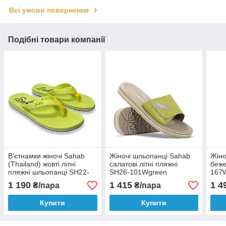
Всі умови повернення
Подібні товари компанії
В'єтнамки жіночі Sahab
Жіночі шльопанці Sahab
Жіно
(Thailand) жовті літні
салатові літні пляжні
беже
пляжні шльопанці SH22-
SH26-101Wgreen
167W
133Wyellow
1 190
1 415
1 4
₴/пара
₴/пара
Купити
Купити