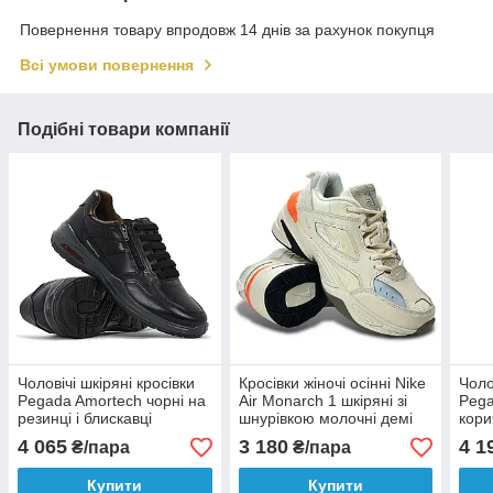
Повернення товару впродовж 14 днів за рахунок покупця
Всі умови повернення
Подібні товари компанії
Чоловічі шкіряні кросівки
Кросівки жіночі осінні Nike
Чоло
Pegada Amortech чорні на
Air Monarch 1 шкіряні зі
Pega
резинці і блискавці
шнурівкою молочні демі
кори
демісезонні 110507-02
осінь/весна
демі
4 065
3 180
4 1
₴/пара
₴/пара
Купити
Купити