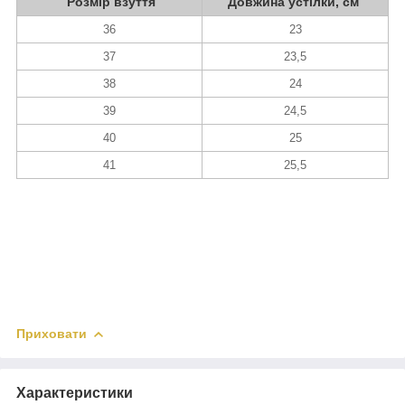
Розмір взуття
Довжина устілки, см
36
23
37
23,5
38
24
39
24,5
40
25
41
25,5
Приховати
Характеристики