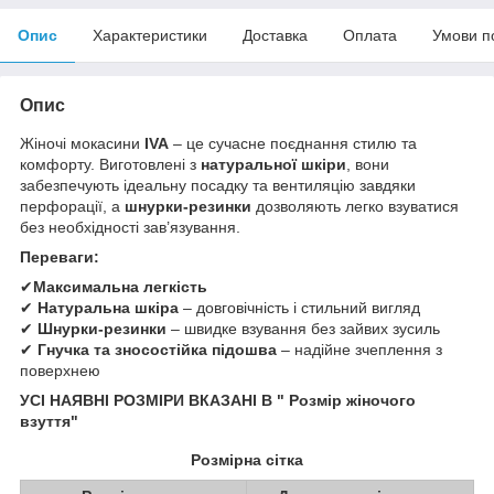
Опис
Характеристики
Доставка
Оплата
Умови п
Опис
Жіночі мокасини
IVA
– це сучасне поєднання стилю та
комфорту. Виготовлені з
натуральної шкіри
, вони
забезпечують ідеальну посадку та вентиляцію завдяки
перфорації, а
шнурки-резинки
дозволяють легко взуватися
без необхідності зав’язування.
Переваги:
✔
Максимальна легкість
✔
Натуральна шкіра
– довговічність і стильний вигляд
✔
Шнурки-резинки
– швидке взування без зайвих зусиль
✔
Гнучка та зносостійка підошва
– надійне зчеплення з
поверхнею
УСІ НАЯВНІ РОЗМІРИ ВКАЗАНІ В " Розмір жіночого
взуття"
Розмірна сітка