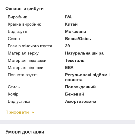
Основні атрибути
Виробник
IVA
Країна виробник
Китай
Вид взуття
Мокасини
Сезон
Весна/Осінь
Розмір жіночого взуття
39
Матеріал верху
Натуральна шкіра
Матеріал підкладки
Текстиль
Матеріал підошви
ЕВА
Повнота взуття
Регульовані підйом і
повнота
Стиль
Повсякденний
Колір
Бежевий
Вид устілки
Амортизована
Приховати
Умови доставки