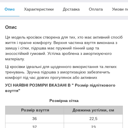
Опис
Характеристики
Доставка
Оплата
Умови п
Опис
Ця модель кросівок створена для тих, хто має активний спосіб
життя і прагне комфорту. Верхня частина взуття виконана з
замшу і сітки, підошва має пружний пінний шар та
зносостійкий гумовий. Устілка зроблена з амортизуючого
матеріалу.
Ці кросівки ідеальні для щоденного використання та легких
тренувань. Зручна підошва з амортизацією забезпечить
комфорт під час довгих прогулянок або активних
УСІ НАЯВНІ РОЗМІРИ ВКАЗАНІ В " Розмір підліткового
взуття"
Розмірна сітка
Розмір взуття
Довжина устілки, см
36
22,5
37
23