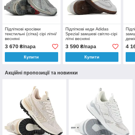
Підліткові кросівки
Підліткові кеди Adidas
Підл
текстильні (сітка) сірі літні/
Spezial замшеві світло-сірі
замш
весняні
літні весняні
демі
3 670
3 590
4 1
₴/пара
₴/пара
Купити
Купити
Акційні пропозиції та новинки