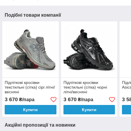
Подібні товари компанії
Підліткові кросівки
Підліткові кросівки
Підл
текстильні (сітка) сірі літні/
текстильні (сітка) чорні
Asics
весняні
літні/весняні
3 670
3 670
3 5
₴/пара
₴/пара
Купити
Купити
Акційні пропозиції та новинки