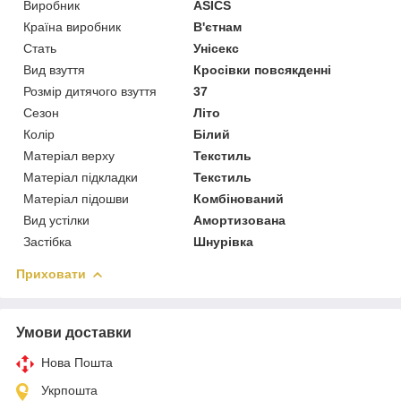
Виробник
ASICS
Країна виробник
В'єтнам
Стать
Унісекс
Вид взуття
Кросівки повсякденні
Розмір дитячого взуття
37
Сезон
Літо
Колір
Білий
Матеріал верху
Текстиль
Матеріал підкладки
Текстиль
Матеріал підошви
Комбінований
Вид устілки
Амортизована
Застібка
Шнурівка
Приховати
Умови доставки
Нова Пошта
Укрпошта