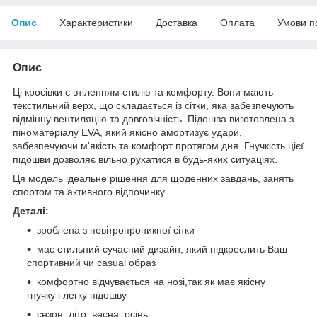
Опис
Характеристики
Доставка
Оплата
Умови п
Опис
Ці кросівки є втіленням стилю та комфорту. Вони мають
текстильний верх, що складається із сітки, яка забезпечують
відмінну вентиляцію та довговічність. Підошва виготовлена з
піноматеріалу EVA, який якісно амортизує удари,
забезпечуючи м'якість та комфорт протягом дня. Гнучкість цієї
підошви дозволяє вільно рухатися в будь-яких ситуаціях.
Ця модель ідеальне рішення для щоденних завдань, занять
спортом та активного відпочинку.
Деталі:
зроблена з повітропроникної сітки
має стильний сучасний дизайн, який підкреслить Ваш
спортивний чи сasual образ
комфортно відчувається на нозі,так як має якісну
гнучку і легку підошву
сезон: літо, весна, осінь