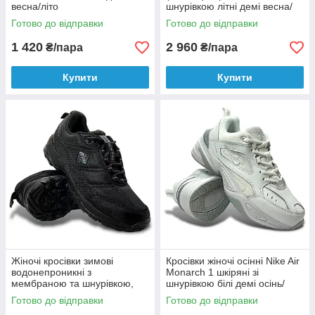
весна/літо
шнурівкою літні демі весна/
літо 46949.26CUSHION
Готово до відправки
Готово до відправки
1 420
2 960
₴/пара
₴/пара
Купити
Купити
Жіночі кросівки зимові
Кросівки жіночі осінні Nike Air
водонепроникні з
Monarch 1 шкіряні зі
мембраною та шнурівкою,
шнурівкою білі демі осінь/
чорні текстильні
весна
Готово до відправки
Готово до відправки