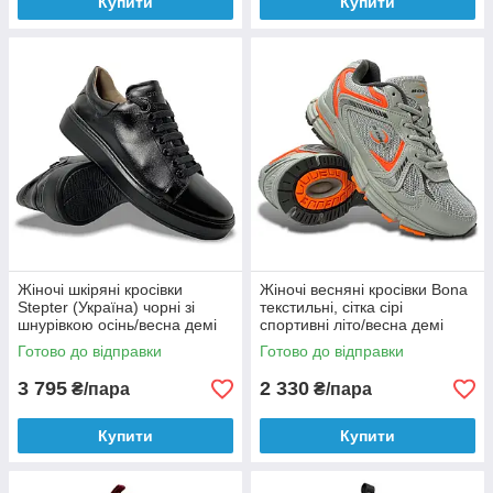
Купити
Купити
Жіночі шкіряні кросівки
Жіночі весняні кросівки Bona
Stepter (Україна) чорні зі
текстильні, сітка сірі
шнурівкою осінь/весна демі
спортивні літо/весна демі
7489
918M-2
Готово до відправки
Готово до відправки
3 795
2 330
₴/пара
₴/пара
Купити
Купити