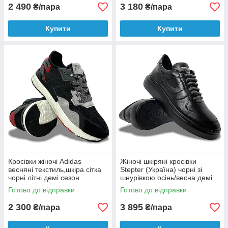
2 490
3 180
₴/пара
₴/пара
Купити
Купити
Кросівки жіночі Adidas
Жіночі шкіряні кросівки
весняні текстиль,шкіра сітка
Stepter (Україна) чорні зі
чорні літні демі сезон
шнурівкою осінь/весна демі
8044
Готово до відправки
Готово до відправки
2 300
3 895
₴/пара
₴/пара