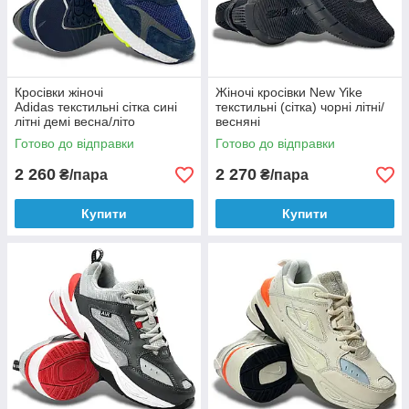
Кросівки жіночі
Жіночі кросівки New Yike
Adidas текстильні сітка сині
текстильні (сітка) чорні літні/
літні демі весна/літо
весняні
Готово до відправки
Готово до відправки
2 260
2 270
₴/пара
₴/пара
Купити
Купити