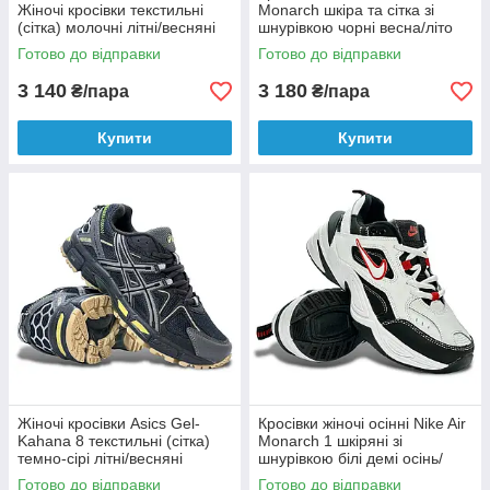
Жіночі кросівки текстильні
Monarch шкіра та сітка зі
(сітка) молочні літні/весняні
шнурівкою чорні весна/літо
Готово до відправки
Готово до відправки
3 140
3 180
₴/пара
₴/пара
Купити
Купити
Жіночі кросівки Asics Gel-
Кросівки жіночі осінні Nike Air
Kahana 8 текстильні (сітка)
Monarch 1 шкіряні зі
темно-сірі літні/весняні
шнурівкою білі демі осінь/
весна
Готово до відправки
Готово до відправки